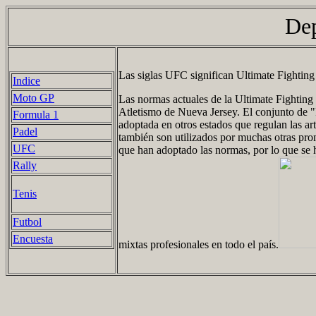
De
Las siglas UFC significan Ultimate Fighti
Indice
Moto GP
Las normas actuales de la Ultimate Fighting
Atletismo de Nueva Jersey.
El conjunto de "
Formula 1
adoptada en otros estados que regulan las ar
Padel
también son utilizados por muchas otras prom
UFC
que han adoptado las normas, por lo que se h
Rally
Tenis
Futbol
Encuesta
mixtas profesionales en todo el país.