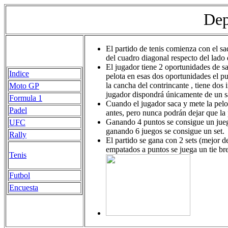
Dep
El partido de tenis comienza con el sa
del cuadro diagonal respecto del lado 
El jugador tiene 2 oportunidades de saq
Indice
pelota en esas dos oportunidades el pu
la cancha del contrincante , tiene dos 
Moto GP
jugador dispondrá únicamente de un 
Formula 1
Cuando el jugador saca y mete la pelo
Padel
antes, pero nunca podrán dejar que la 
Ganando 4 puntos se consigue un juego
UFC
ganando 6 juegos se consigue un set.
Rally
El partido se gana con 2 sets (mejor de 
empatados a puntos se juega un tie bre
Tenis
Futbol
Encuesta