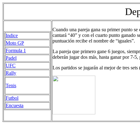
Dep
Cuando una pareja gana su primer punto se c
cantará “40” y con el cuarto punto ganado se
Indice
puntuación recibe el nombre de “iguales”.
Moto GP
Formula 1
La pareja que primero gane 6 juegos, siempr
deberán jugar dos más, hasta ganar por 7-5, 
Padel
UFC
Los partidos se jugarán al mejor de tres sets 
Rally
Tenis
Futbol
Encuesta