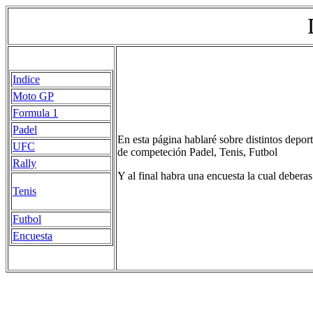
Indice
Moto GP
Formula 1
Padel
En esta página hablaré sobre distintos depo
UFC
de competeción Padel, Tenis, Futbol
Rally
Y al final habra una encuesta la cual deberas
Tenis
Futbol
Encuesta